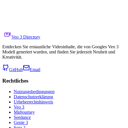
    "resolution": "1920x1080",

    "fps": 24,

    "aspect_ratio": "16:9",

    "bitrate_target": "≥16 Mbps H.264 High Profile",

    "safety": "Wildlife-safe depiction; no distress or 
  }

}
Veo 3 Directory
Entdecken Sie erstaunliche Videoinhalte, die von Googles Veo 3
Modell generiert wurden, und finden Sie jederzeit Neuheit und
Kreativität.
GitHub
Email
Rechtliches
Nutzungsbedingungen
Datenschutzerklärung
Urheberrechtshinweis
Veo 3
Midjourney
Seedance
Genie 3
Sora 2