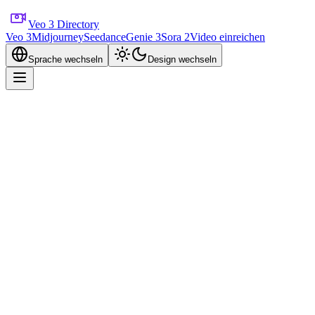
Veo 3 Directory
Veo 3
Midjourney
Seedance
Genie 3
Sora 2
Video einreichen
Sprache wechseln
Design wechseln