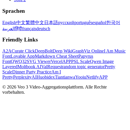
Sprachen
English
中文
繁體中文
日本語
русский
português
español
한국어
العربية
हिंदी
français
deutsch
Friendly Links
A2A
Curate Click
DeepBolt
Deep Wiki
GraphViz Online
I Am Music
Font
Lovable App
Markdown Cheat Sheet
Papyrus
Font
QWQ32
SVG Viewer
VercelAPP
PSL Scale
Qwen Image
Layered
Moltbook AI
ValRequest
random topic generator
Pretty
Scale
Dinner Party Practice
Am I
Pretty
PerplexityAI
Huobidex
Tiantianwa
Yooiu
NetlifyAPP
© 2026 Veo 3 Video-Aggregationsplattform. Alle Rechte
vorbehalten.