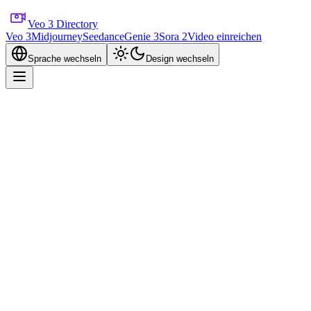
Veo 3 Directory
Veo 3
Midjourney
Seedance
Genie 3
Sora 2
Video einreichen
Sprache wechseln
Design wechseln