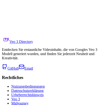
Jazz club invite brought to life
Auf X teilen
Vorheriges Video
Nächstes Video
8. Oktober 2025
7.7K
Aufrufe
Quellvideo-Link
Angry Tom
Veo 3 Directory
Entdecken Sie erstaunliche Videoinhalte, die von Googles Veo 3
Modell generiert wurden, und finden Sie jederzeit Neuheit und
Kreativität.
GitHub
Email
Rechtliches
Nutzungsbedingungen
Datenschutzerklärung
Urheberrechtshinweis
Veo 3
Midjourney