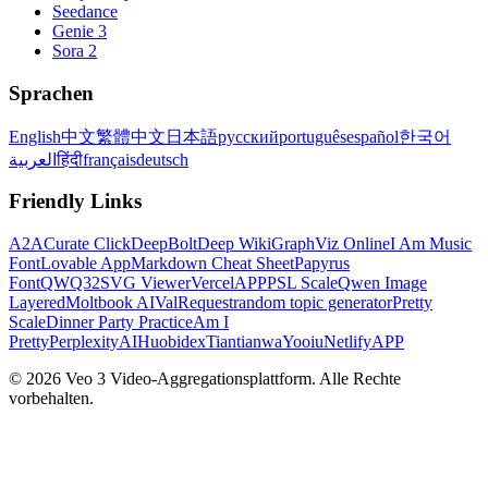
Seedance
Genie 3
Sora 2
Sprachen
English
中文
繁體中文
日本語
русский
português
español
한국어
العربية
हिंदी
français
deutsch
Friendly Links
A2A
Curate Click
DeepBolt
Deep Wiki
GraphViz Online
I Am Music
Font
Lovable App
Markdown Cheat Sheet
Papyrus
Font
QWQ32
SVG Viewer
VercelAPP
PSL Scale
Qwen Image
Layered
Moltbook AI
ValRequest
random topic generator
Pretty
Scale
Dinner Party Practice
Am I
Pretty
PerplexityAI
Huobidex
Tiantianwa
Yooiu
NetlifyAPP
© 2026 Veo 3 Video-Aggregationsplattform. Alle Rechte
vorbehalten.