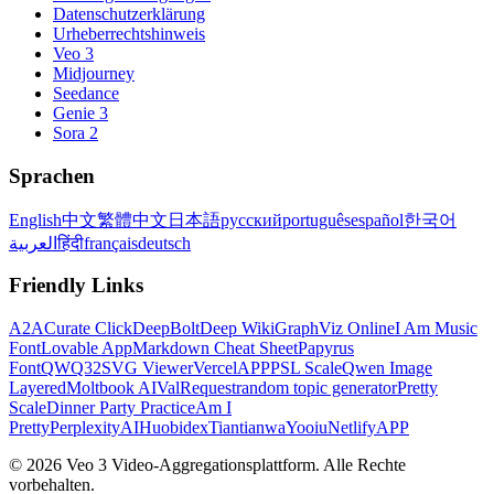
Datenschutzerklärung
Urheberrechtshinweis
Veo 3
Midjourney
Seedance
Genie 3
Sora 2
Sprachen
English
中文
繁體中文
日本語
русский
português
español
한국어
العربية
हिंदी
français
deutsch
Friendly Links
A2A
Curate Click
DeepBolt
Deep Wiki
GraphViz Online
I Am Music
Font
Lovable App
Markdown Cheat Sheet
Papyrus
Font
QWQ32
SVG Viewer
VercelAPP
PSL Scale
Qwen Image
Layered
Moltbook AI
ValRequest
random topic generator
Pretty
Scale
Dinner Party Practice
Am I
Pretty
PerplexityAI
Huobidex
Tiantianwa
Yooiu
NetlifyAPP
© 2026 Veo 3 Video-Aggregationsplattform. Alle Rechte
vorbehalten.