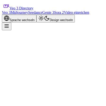
Veo 3 Directory
Veo 3
Midjourney
Seedance
Genie 3
Sora 2
Video einreichen
Sprache wechseln
Design wechseln