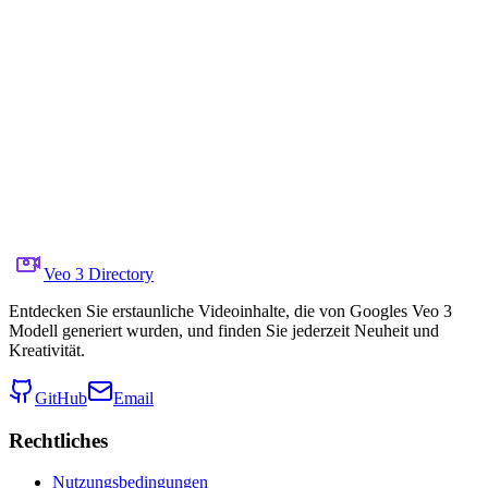
Narwhal
Auf X teilen
Vorheriges Video
Nächstes Video
8. Oktober 2025
6.2K
Aufrufe
Quellvideo-Link
@Artedeingenio
Prompt
Copy prompt
a hyperrealistic arctic underwater scene with a narwha
Veo 3 Directory
Entdecken Sie erstaunliche Videoinhalte, die von Googles Veo 3
Modell generiert wurden, und finden Sie jederzeit Neuheit und
Kreativität.
GitHub
Email
Rechtliches
Nutzungsbedingungen