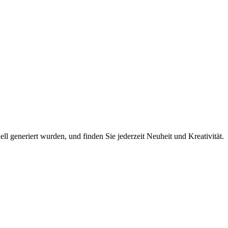
l of smoke illuminated by the orange sunset, silhouettes
l generiert wurden, und finden Sie jederzeit Neuheit und Kreativität.