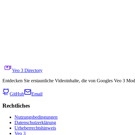
Auf X teilen
Vorheriges Video
Nächstes Video
8. Oktober 2025
6.4K
Aufrufe
Quellvideo-Link
@Artedeingenio
Prompt
Copy prompt
a steam locomotive crossing a trestle bridge, long trai
Veo 3 Directory
Entdecken Sie erstaunliche Videoinhalte, die von Googles Veo 3 Model
GitHub
Email
Rechtliches
Nutzungsbedingungen
Datenschutzerklärung
Urheberrechtshinweis
Veo 3