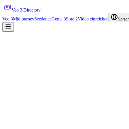
Veo 3 Directory
Veo 3
Midjourney
Seedance
Genie 3
Sora 2
Video einreichen
Sprac