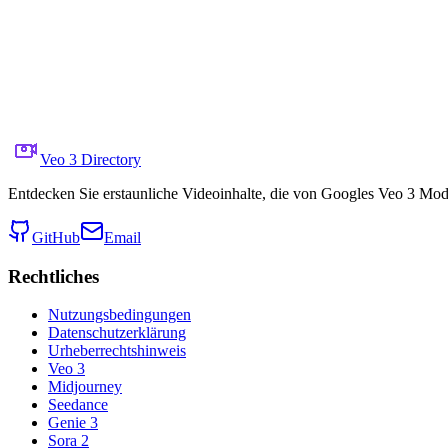
Auf X teilen
Vorheriges Video
Nächstes Video
22. November 2025
7.5K
Aufrufe
Quellvideo-Link
@Times_of_Cinema
Veo 3 Directory
Entdecken Sie erstaunliche Videoinhalte, die von Googles Veo 3 Model
GitHub
Email
Rechtliches
Nutzungsbedingungen
Datenschutzerklärung
Urheberrechtshinweis
Veo 3
Midjourney
Seedance
Genie 3
Sora 2