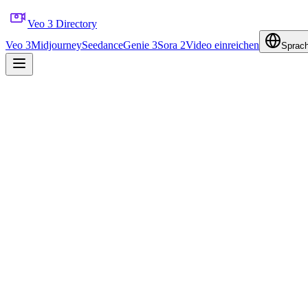
Veo 3 Directory
Veo 3
Midjourney
Seedance
Genie 3
Sora 2
Video einreichen
Sprac