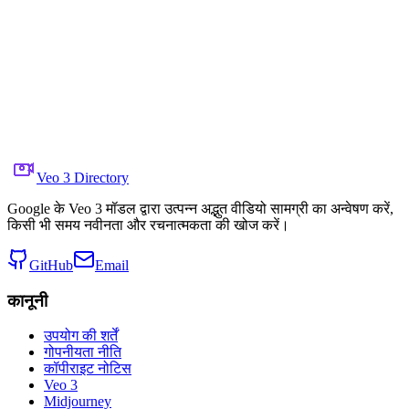
X पर साझा करें
पिछला वीडियो
अगला वीडियो
28 जून 2025
5.0K
दृश्य
मूल वीडियो लिंक
Gadgetify
प्रॉम्प्ट
Copy prompt
A ballerina performs in a mirrored room. The camera sp
Veo 3 Directory
Google के Veo 3 मॉडल द्वारा उत्पन्न अद्भुत वीडियो सामग्री का अन्वेषण करें,
किसी भी समय नवीनता और रचनात्मकता की खोज करें।
GitHub
Email
कानूनी
उपयोग की शर्तें
गोपनीयता नीति
कॉपीराइट नोटिस
Veo 3
Midjourney