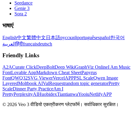
Seedance
Genie 3
Sora 2
भाषाएं
English
中文
繁體中文
日本語
русский
português
español
한국어
العربية
हिंदी
français
deutsch
Friendly Links
A2A
Curate Click
DeepBolt
Deep Wiki
GraphViz Online
I Am Music
Font
Lovable App
Markdown Cheat Sheet
Papyrus
Font
QWQ32
SVG Viewer
VercelAPP
PSL Scale
Qwen Image
Layered
Moltbook AI
ValRequest
random topic generator
Pretty
Scale
Dinner Party Practice
Am I
Pretty
PerplexityAI
Huobidex
Tiantianwa
Yooiu
NetlifyAPP
© 2026 Veo 3 वीडियो एकत्रीकरण प्लेटफॉर्म। सर्वाधिकार सुरक्षित।