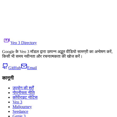
Puddles
X पर साझा करें
पिछला वीडियो
अगला वीडियो
6 अगस्त 2025
6.7K
दृश्य
मूल वीडियो लिंक
Matt McGill
Veo 3 Directory
Google के Veo 3 मॉडल द्वारा उत्पन्न अद्भुत वीडियो सामग्री का अन्वेषण करें,
किसी भी समय नवीनता और रचनात्मकता की खोज करें।
GitHub
Email
कानूनी
उपयोग की शर्तें
गोपनीयता नीति
कॉपीराइट नोटिस
Veo 3
Midjourney
Seedance
Genie 3