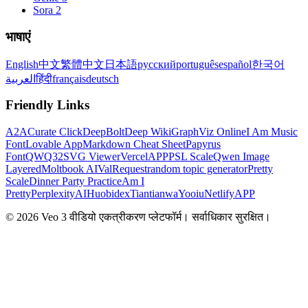
Sora 2
भाषाएं
English
中文
繁體中文
日本語
русский
português
español
한국어
العربية
हिंदी
français
deutsch
Friendly Links
A2A
Curate Click
DeepBolt
Deep Wiki
GraphViz Online
I Am Music
Font
Lovable App
Markdown Cheat Sheet
Papyrus
Font
QWQ32
SVG Viewer
VercelAPP
PSL Scale
Qwen Image
Layered
Moltbook AI
ValRequest
random topic generator
Pretty
Scale
Dinner Party Practice
Am I
Pretty
PerplexityAI
Huobidex
Tiantianwa
Yooiu
NetlifyAPP
© 2026 Veo 3 वीडियो एकत्रीकरण प्लेटफॉर्म। सर्वाधिकार सुरक्षित।