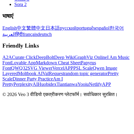
Sora 2
भाषाएं
English
中文
繁體中文
日本語
русский
português
español
한국어
العربية
हिंदी
français
deutsch
Friendly Links
A2A
Curate Click
DeepBolt
Deep Wiki
GraphViz Online
I Am Music
Font
Lovable App
Markdown Cheat Sheet
Papyrus
Font
QWQ32
SVG Viewer
VercelAPP
PSL Scale
Qwen Image
Layered
Moltbook AI
ValRequest
random topic generator
Pretty
Scale
Dinner Party Practice
Am I
Pretty
PerplexityAI
Huobidex
Tiantianwa
Yooiu
NetlifyAPP
© 2026 Veo 3 वीडियो एकत्रीकरण प्लेटफॉर्म। सर्वाधिकार सुरक्षित।