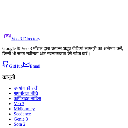
    "Plant motion is subtle wind-driven sway; spores dr
  ],

  "visual_rules": [

    "Photoreal materials; keep highlight roll-off clean
    "No legible text, logos, watermarks, or UI numbers;
    "Keep flowers sharp at final beat; avoid heavy bloo
  ]

}
Veo 3 Directory
Google के Veo 3 मॉडल द्वारा उत्पन्न अद्भुत वीडियो सामग्री का अन्वेषण करें,
किसी भी समय नवीनता और रचनात्मकता की खोज करें।
GitHub
Email
कानूनी
उपयोग की शर्तें
गोपनीयता नीति
कॉपीराइट नोटिस
Veo 3
Midjourney
Seedance
Genie 3
Sora 2