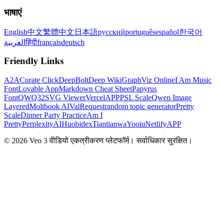
भाषाएं
English
中文
繁體中文
日本語
русский
português
español
한국어
العربية
हिंदी
français
deutsch
Friendly Links
A2A
Curate Click
DeepBolt
Deep Wiki
GraphViz Online
I Am Music
Font
Lovable App
Markdown Cheat Sheet
Papyrus
Font
QWQ32
SVG Viewer
VercelAPP
PSL Scale
Qwen Image
Layered
Moltbook AI
ValRequest
random topic generator
Pretty
Scale
Dinner Party Practice
Am I
Pretty
PerplexityAI
Huobidex
Tiantianwa
Yooiu
NetlifyAPP
© 2026 Veo 3 वीडियो एकत्रीकरण प्लेटफॉर्म। सर्वाधिकार सुरक्षित।