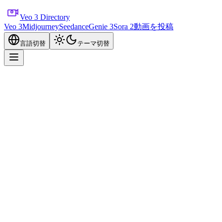
Veo 3 Directory
Veo 3
Midjourney
Seedance
Genie 3
Sora 2
動画を投稿
言語切替
テーマ切替