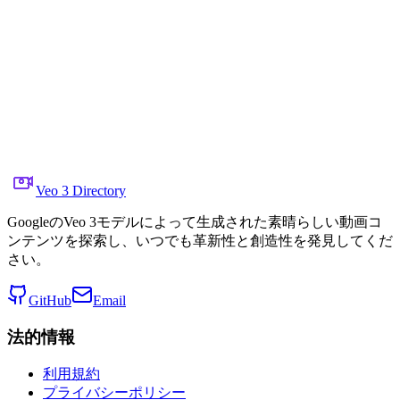
Another skier appears wearing
a Genie 3 tshirt
Xでシェア
前の動画
次の動画
2025年8月7日
6.6K
視聴回数
元のビデオリンク
Tim Rocktäschel
Veo 3 Directory
GoogleのVeo 3モデルによって生成された素晴らしい動画コ
ンテンツを探索し、いつでも革新性と創造性を発見してくだ
さい。
GitHub
Email
法的情報
利用規約
プライバシーポリシー