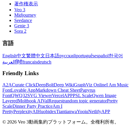
著作権表示
Veo 3
Midjourney
Seedance
Genie 3
Sora 2
言語
English
中文
繁體中文
日本語
русский
português
español
한국어
العربية
हिंदी
français
deutsch
Friendly Links
A2A
Curate Click
DeepBolt
Deep Wiki
GraphViz Online
I Am Music
Font
Lovable App
Markdown Cheat Sheet
Papyrus
Font
QWQ32
SVG Viewer
VercelAPP
PSL Scale
Qwen Image
Layered
Moltbook AI
ValRequest
random topic generator
Pretty
Scale
Dinner Party Practice
Am I
Pretty
PerplexityAI
Huobidex
Tiantianwa
Yooiu
NetlifyAPP
© 2026 Veo 3動画集約プラットフォーム。全権利所有。