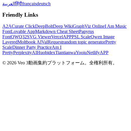
العربية
हिंदी
français
deutsch
Friendly Links
A2A
Curate Click
DeepBolt
Deep Wiki
GraphViz Online
I Am Music
Font
Lovable App
Markdown Cheat Sheet
Papyrus
Font
QWQ32
SVG Viewer
VercelAPP
PSL Scale
Qwen Image
Layered
Moltbook AI
ValRequest
random topic generator
Pretty
Scale
Dinner Party Practice
Am I
Pretty
PerplexityAI
Huobidex
Tiantianwa
Yooiu
NetlifyAPP
© 2026 Veo 3動画集約プラットフォーム。全権利所有。