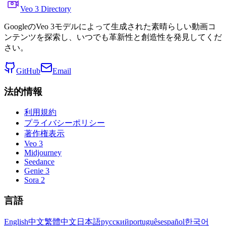
Veo 3 Directory
GoogleのVeo 3モデルによって生成された素晴らしい動画コ
ンテンツを探索し、いつでも革新性と創造性を発見してくだ
さい。
GitHub
Email
法的情報
利用規約
プライバシーポリシー
著作権表示
Veo 3
Midjourney
Seedance
Genie 3
Sora 2
言語
English
中文
繁體中文
日本語
русский
português
español
한국어