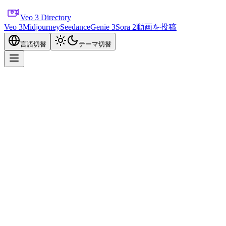
Veo 3 Directory
Veo 3
Midjourney
Seedance
Genie 3
Sora 2
動画を投稿
言語切替
テーマ切替