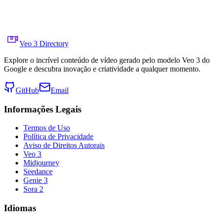
24 de agosto de 2025
6.6K
Visualizações
Link do vídeo original
osama orabi
Veo 3 Directory
Explore o incrível conteúdo de vídeo gerado pelo modelo Veo 3 do
Google e descubra inovação e criatividade a qualquer momento.
GitHub
Email
Informações Legais
Termos de Uso
Política de Privacidade
Aviso de Direitos Autorais
Veo 3
Midjourney
Seedance
Genie 3
Sora 2
Idiomas