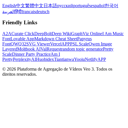
English
中文
繁體中文
日本語
русский
português
español
한국어
العربية
हिंदी
français
deutsch
Friendly Links
A2A
Curate Click
DeepBolt
Deep Wiki
GraphViz Online
I Am Music
Font
Lovable App
Markdown Cheat Sheet
Papyrus
Font
QWQ32
SVG Viewer
VercelAPP
PSL Scale
Qwen Image
Layered
Moltbook AI
ValRequest
random topic generator
Pretty
Scale
Dinner Party Practice
Am I
Pretty
PerplexityAI
Huobidex
Tiantianwa
Yooiu
NetlifyAPP
© 2026 Plataforma de Agregação de Vídeos Veo 3. Todos os
direitos reservados.