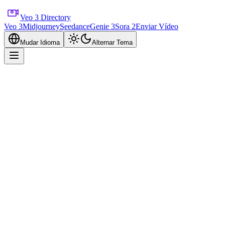
Veo 3 Directory
Veo 3
Midjourney
Seedance
Genie 3
Sora 2
Enviar Vídeo
Mudar Idioma
Alternar Tema