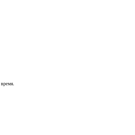
 This is a first-person ASMR video that lets you enjoy t
 время.