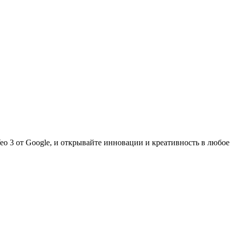
 fruit
о
 soft interior with liquid spilling out from the center.
o 3 от Google, и открывайте инновации и креативность в любое