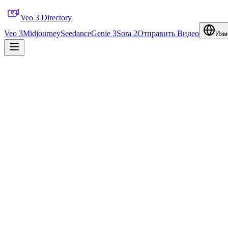
Veo 3 Directory
Veo 3
Midjourney
Seedance
Genie 3
Sora 2
Отправить Видео
Изм