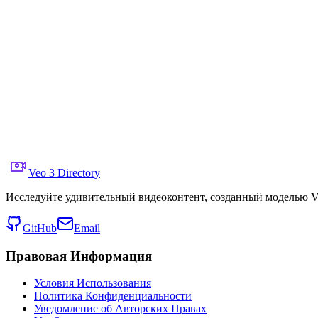
ASMR動画-Cutting a mysterious
Поделиться в X
Предыдущее Видео
Следующее Виде
25 июня 2025 г.
5.0K
Просмотры
Ссылка на исходное видео
SEIIIRU😈動画生成AI×AfterEffects
Промпт
Copy prompt
A mysterious fruit with a hard surface and a slime-like
Veo 3 Directory
Исследуйте удивительный видеоконтент, созданный моделью Ve
GitHub
Email
Правовая Информация
Условия Использования
Политика Конфиденциальности
Уведомление об Авторских Правах