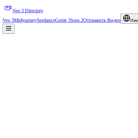
Veo 3 Directory
Veo 3
Midjourney
Seedance
Genie 3
Sora 2
Отправить Видео
Изм