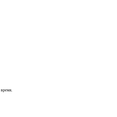
 to match the shape"

 время.