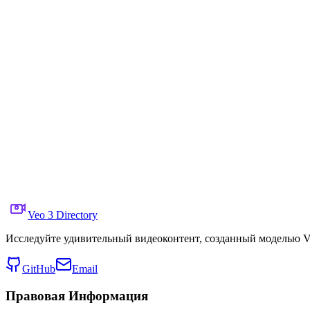
    "details": "ingredients move frame-by-frame and ali
  },

  "ending": "Completed logo made of real food. Final bo
  "audio": {

    "voice_over": "none",

    "music": "fun Latin-inspired groove with claps and 
    "sfx": "ingredient plops, squirts, soft crunches"

  },

  "text_overlay": "none",

  "format": "16:9",

  "keywords": [

    "Taco Bell",

    "stop motion",

    "food animation",

    "logo made of ingredients",

    "playful branding",

    "8 second teaser"

  ]

}
Veo 3 Directory
Исследуйте удивительный видеоконтент, созданный моделью Ve
GitHub
Email
Правовая Информация