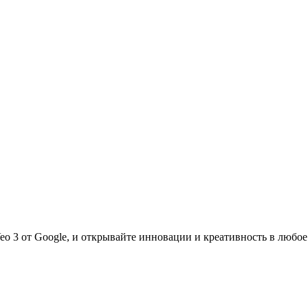
gn to form the Taco Bell logo, using color and placement
unce or twitch for satisfaction. No text.",

percussive rhythm",

o 3 от Google, и открывайте инновации и креативность в любое