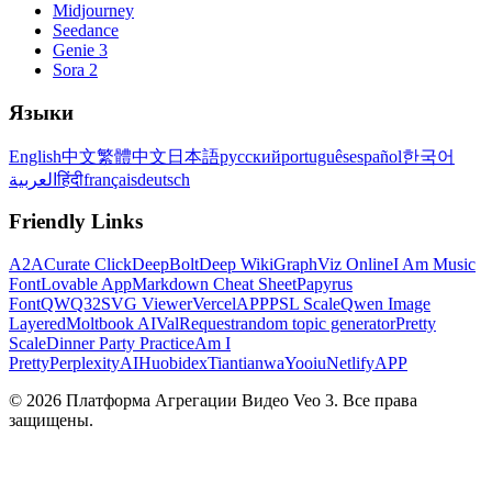
Midjourney
Seedance
Genie 3
Sora 2
Языки
English
中文
繁體中文
日本語
русский
português
español
한국어
العربية
हिंदी
français
deutsch
Friendly Links
A2A
Curate Click
DeepBolt
Deep Wiki
GraphViz Online
I Am Music
Font
Lovable App
Markdown Cheat Sheet
Papyrus
Font
QWQ32
SVG Viewer
VercelAPP
PSL Scale
Qwen Image
Layered
Moltbook AI
ValRequest
random topic generator
Pretty
Scale
Dinner Party Practice
Am I
Pretty
PerplexityAI
Huobidex
Tiantianwa
Yooiu
NetlifyAPP
© 2026 Платформа Агрегации Видео Veo 3. Все права
защищены.