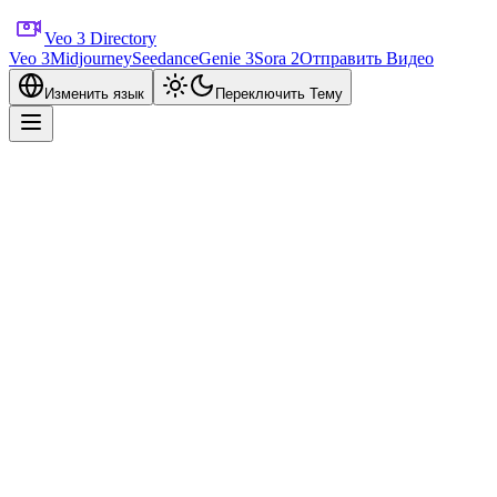
Veo 3 Directory
Veo 3
Midjourney
Seedance
Genie 3
Sora 2
Отправить Видео
Изменить язык
Переключить Тему