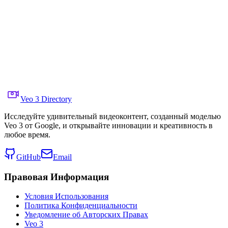
Поделиться в X
Предыдущее Видео
Следующее Видео
11 августа 2025 г.
6.6K
Просмотры
Ссылка на исходное видео
Google DeepMind
Veo 3 Directory
Исследуйте удивительный видеоконтент, созданный моделью
Veo 3 от Google, и открывайте инновации и креативность в
любое время.
GitHub
Email
Правовая Информация
Условия Использования
Политика Конфиденциальности
Уведомление об Авторских Правах
Veo 3