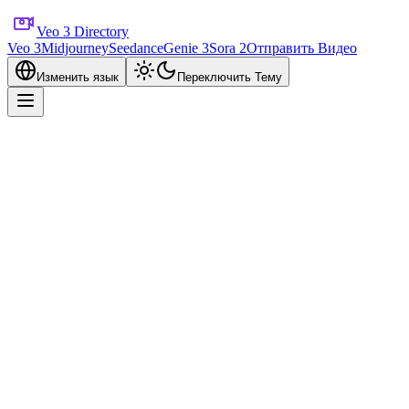
Veo 3 Directory
Veo 3
Midjourney
Seedance
Genie 3
Sora 2
Отправить Видео
Изменить язык
Переключить Тему