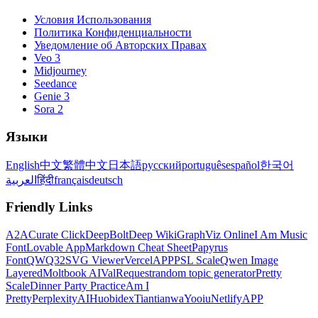
Условия Использования
Политика Конфиденциальности
Уведомление об Авторских Правах
Veo 3
Midjourney
Seedance
Genie 3
Sora 2
Языки
English
中文
繁體中文
日本語
русский
português
español
한국어
العربية
हिंदी
français
deutsch
Friendly Links
A2A
Curate Click
DeepBolt
Deep Wiki
GraphViz Online
I Am Music
Font
Lovable App
Markdown Cheat Sheet
Papyrus
Font
QWQ32
SVG Viewer
VercelAPP
PSL Scale
Qwen Image
Layered
Moltbook AI
ValRequest
random topic generator
Pretty
Scale
Dinner Party Practice
Am I
Pretty
PerplexityAI
Huobidex
Tiantianwa
Yooiu
NetlifyAPP