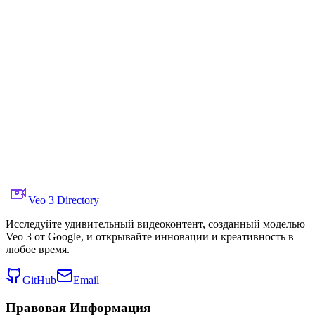
Stylized 2D animation style
Поделиться в X
Предыдущее Видео
Следующее Видео
8 октября 2025 г.
7.9K
Просмотры
Ссылка на исходное видео
Framer
Промпт
Copy prompt
generate a dark and terrifying cartoon scene with dynam
Veo 3 Directory
Исследуйте удивительный видеоконтент, созданный моделью
Veo 3 от Google, и открывайте инновации и креативность в
любое время.
GitHub
Email
Правовая Информация