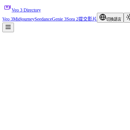
Veo 3 Directory
Veo 3
Midjourney
Seedance
Genie 3
Sora 2
提交影片
切換語言