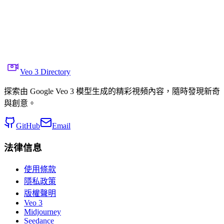
    "voice_over": null,

    "music": "gentle orchestral sparkle, light piano an
    "sfx": "delicate ink ripple, soft swirl"

  },

  "text_overlay": null,

  "format": "16:9",

  "keywords": ["Disney", "Mickey Mouse", "ink", "magic"
}
Veo 3 Directory
探索由 Google Veo 3 模型生成的精彩視頻內容，隨時發現新奇
與創意。
GitHub
Email
法律信息
使用條款
隱私政策
版權聲明
Veo 3
Midjourney
Seedance