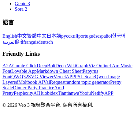
Genie 3
Sora 2
語言
English
中文
繁體中文
日本語
русский
português
español
한국어
العربية
हिंदी
français
deutsch
Friendly Links
A2A
Curate Click
DeepBolt
Deep Wiki
GraphViz Online
I Am Music
Font
Lovable App
Markdown Cheat Sheet
Papyrus
Font
QWQ32
SVG Viewer
VercelAPP
PSL Scale
Qwen Image
Layered
Moltbook AI
ValRequest
random topic generator
Pretty
Scale
Dinner Party Practice
Am I
Pretty
PerplexityAI
Huobidex
Tiantianwa
Yooiu
NetlifyAPP
© 2026 Veo 3 視頻聚合平台. 保留所有權利.