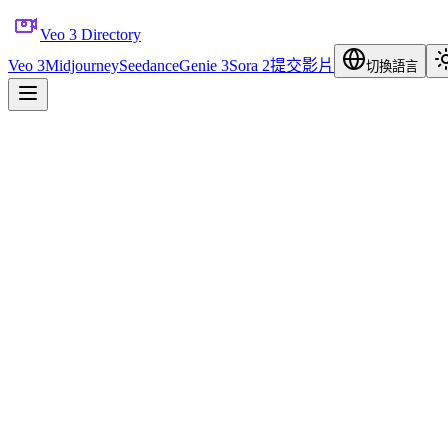
Veo 3 Directory
Veo 3
Midjourney
Seedance
Genie 3
Sora 2
提交影片
切換語言