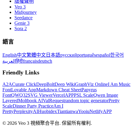
版權聲明
Veo 3
Midjourney
Seedance
Genie 3
Sora 2
語言
English
中文
繁體中文
日本語
русский
português
español
한국어
العربية
हिंदी
français
deutsch
Friendly Links
A2A
Curate Click
DeepBolt
Deep Wiki
GraphViz Online
I Am Music
Font
Lovable App
Markdown Cheat Sheet
Papyrus
Font
QWQ32
SVG Viewer
VercelAPP
PSL Scale
Qwen Image
Layered
Moltbook AI
ValRequest
random topic generator
Pretty
Scale
Dinner Party Practice
Am I
Pretty
PerplexityAI
Huobidex
Tiantianwa
Yooiu
NetlifyAPP
© 2026 Veo 3 視頻聚合平台. 保留所有權利.