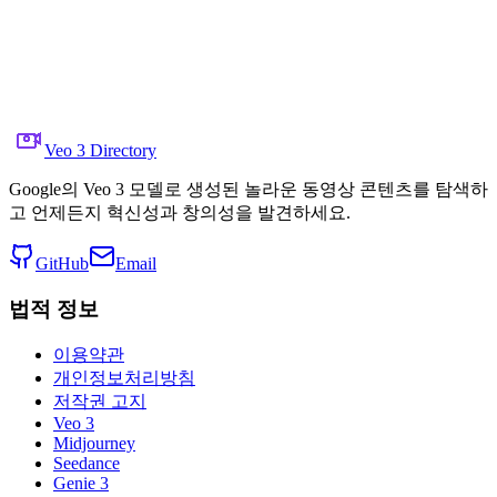
  "visual_rules": [

    "no on-screen text, graphics, or interface overlays
    "avoid star-trail streaking—preserve pinpoint stars
    "no digital noise reduction beyond native sensor li
    "maintain true night-sky color balance (no orange s
    "no lens flares or artificial bokeh"

  ]

}
Veo 3 Directory
Google의 Veo 3 모델로 생성된 놀라운 동영상 콘텐츠를 탐색하
고 언제든지 혁신성과 창의성을 발견하세요.
GitHub
Email
법적 정보
이용약관
개인정보처리방침
저작권 고지
Veo 3
Midjourney
Seedance
Genie 3