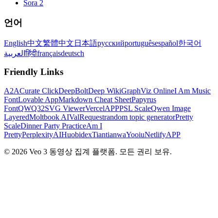
Sora 2
언어
English
中文
繁體中文
日本語
русский
português
español
한국어
العربية
हिंदी
français
deutsch
Friendly Links
A2A
Curate Click
DeepBolt
Deep Wiki
GraphViz Online
I Am Music
Font
Lovable App
Markdown Cheat Sheet
Papyrus
Font
QWQ32
SVG Viewer
VercelAPP
PSL Scale
Qwen Image
Layered
Moltbook AI
ValRequest
random topic generator
Pretty
Scale
Dinner Party Practice
Am I
Pretty
PerplexityAI
Huobidex
Tiantianwa
Yooiu
NetlifyAPP
© 2026 Veo 3 동영상 집계 플랫폼. 모든 권리 보유.