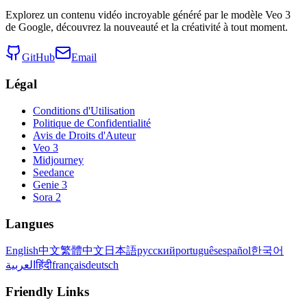
Explorez un contenu vidéo incroyable généré par le modèle Veo 3
de Google, découvrez la nouveauté et la créativité à tout moment.
GitHub
Email
Légal
Conditions d'Utilisation
Politique de Confidentialité
Avis de Droits d'Auteur
Veo 3
Midjourney
Seedance
Genie 3
Sora 2
Langues
English
中文
繁體中文
日本語
русский
português
español
한국어
العربية
हिंदी
français
deutsch
Friendly Links