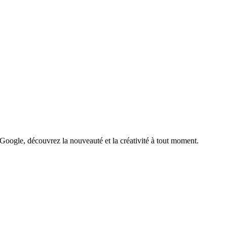
 fruit
 soft interior with liquid spilling out from the center.
oogle, découvrez la nouveauté et la créativité à tout moment.