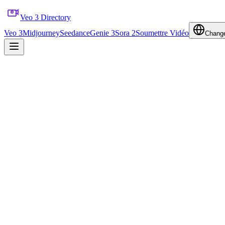
Veo 3 Directory
Veo 3
Midjourney
Seedance
Genie 3
Sora 2
Soumettre Vidéo
Change