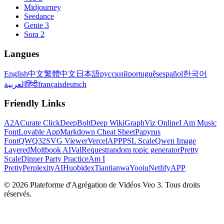
Midjourney
Seedance
Genie 3
Sora 2
Langues
English
中文
繁體中文
日本語
русский
português
español
한국어
العربية
हिंदी
français
deutsch
Friendly Links
A2A
Curate Click
DeepBolt
Deep Wiki
GraphViz Online
I Am Music
Font
Lovable App
Markdown Cheat Sheet
Papyrus
Font
QWQ32
SVG Viewer
VercelAPP
PSL Scale
Qwen Image
Layered
Moltbook AI
ValRequest
random topic generator
Pretty
Scale
Dinner Party Practice
Am I
Pretty
PerplexityAI
Huobidex
Tiantianwa
Yooiu
NetlifyAPP
© 2026 Plateforme d'Agrégation de Vidéos Veo 3. Tous droits
réservés.