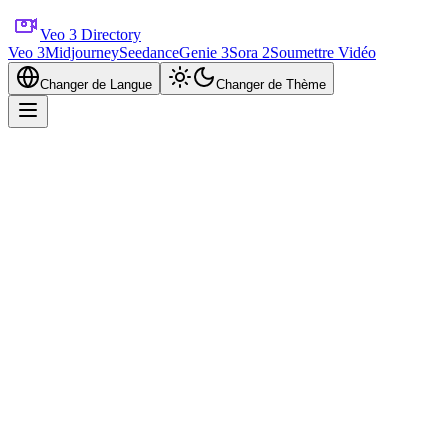
Veo 3 Directory
Veo 3
Midjourney
Seedance
Genie 3
Sora 2
Soumettre Vidéo
Changer de Langue
Changer de Thème