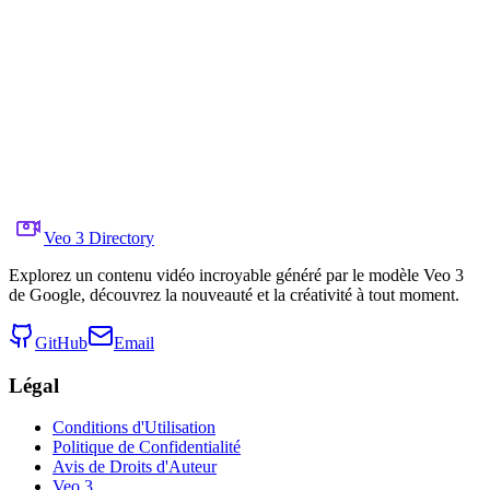
  "audio": {

    "music": "live solo violin — calm, luminous melody"
    "ambient": "low diesel engine hum, farmers’ distant
  },

  "color_palette": "sun-baked earth browns, turmeric du
  "visual_rules": {

    "prohibited_elements": [

      "teleporting characters", "limb morphing", "objec
    ]

  }

}
Veo 3 Directory
Explorez un contenu vidéo incroyable généré par le modèle Veo 3
de Google, découvrez la nouveauté et la créativité à tout moment.
GitHub
Email
Légal
Conditions d'Utilisation
Politique de Confidentialité
Avis de Droits d'Auteur
Veo 3