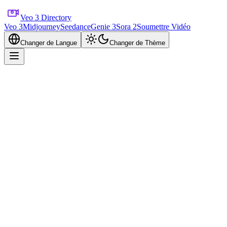
Veo 3 Directory
Veo 3
Midjourney
Seedance
Genie 3
Sora 2
Soumettre Vidéo
Changer de Langue
Changer de Thème