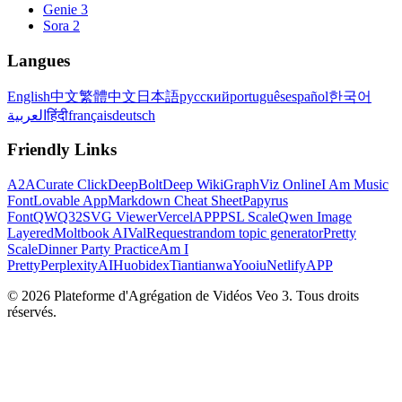
Genie 3
Sora 2
Langues
English
中文
繁體中文
日本語
русский
português
español
한국어
العربية
हिंदी
français
deutsch
Friendly Links
A2A
Curate Click
DeepBolt
Deep Wiki
GraphViz Online
I Am Music
Font
Lovable App
Markdown Cheat Sheet
Papyrus
Font
QWQ32
SVG Viewer
VercelAPP
PSL Scale
Qwen Image
Layered
Moltbook AI
ValRequest
random topic generator
Pretty
Scale
Dinner Party Practice
Am I
Pretty
PerplexityAI
Huobidex
Tiantianwa
Yooiu
NetlifyAPP
© 2026 Plateforme d'Agrégation de Vidéos Veo 3. Tous droits
réservés.