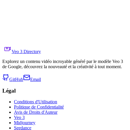
Explore Knosses
Partager sur X
Vidéo Précédente
Vidéo Suivante
7 août 2025
6.7K
Vues
Lien de la vidéo d'origine
Tim Rocktäschel
Veo 3 Directory
Explorez un contenu vidéo incroyable généré par le modèle Veo 3
de Google, découvrez la nouveauté et la créativité à tout moment.
GitHub
Email
Légal
Conditions d'Utilisation
Politique de Confidentialité
Avis de Droits d'Auteur
Veo 3
Midjourney
Seedance