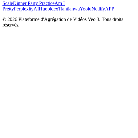
Scale
Dinner Party Practice
Am I
Pretty
PerplexityAI
Huobidex
Tiantianwa
Yooiu
NetlifyAPP
© 2026 Plateforme d'Agrégation de Vidéos Veo 3. Tous droits
réservés.