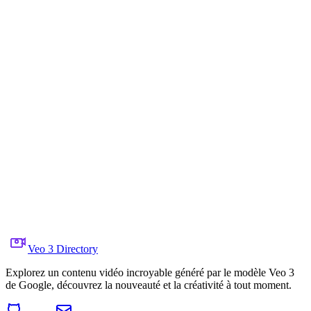
    "environment": "steam clouds, sizzling pans, chef s
  },

  "visual_details": {

    "action": "darting under silver platters, dodging k
    "special_effects": "motion blur streaks, heat haze 
  },

  "cinematography": {

    "lighting": "warm gold from chandeliers mixing with
    "color_palette": "gold, stainless steel, deep red s
    "tone": "epic, playful, high-energy"

  },

  "audio": {

    "music": "fast-paced orchestral-comedy fusion",

    "ambient": "clanging pans, sizzling oil, chopping k
    "sound_effects": "tiny paw steps, whoosh as objects
    "mix_level": "immersive floor-level stereo"

  },

  "dialogue": {

    "character": "",

    "line": "",

    "subtitles": false

  }

}
Veo 3 Directory
Explorez un contenu vidéo incroyable généré par le modèle Veo 3
de Google, découvrez la nouveauté et la créativité à tout moment.