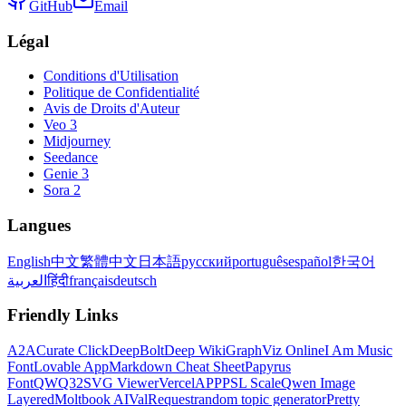
GitHub
Email
Légal
Conditions d'Utilisation
Politique de Confidentialité
Avis de Droits d'Auteur
Veo 3
Midjourney
Seedance
Genie 3
Sora 2
Langues
English
中文
繁體中文
日本語
русский
português
español
한국어
العربية
हिंदी
français
deutsch
Friendly Links
A2A
Curate Click
DeepBolt
Deep Wiki
GraphViz Online
I Am Music
Font
Lovable App
Markdown Cheat Sheet
Papyrus
Font
QWQ32
SVG Viewer
VercelAPP
PSL Scale
Qwen Image
Layered
Moltbook AI
ValRequest
random topic generator
Pretty