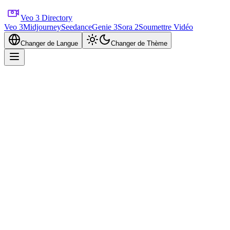
Veo 3 Directory
Veo 3
Midjourney
Seedance
Genie 3
Sora 2
Soumettre Vidéo
Changer de Langue
Changer de Thème